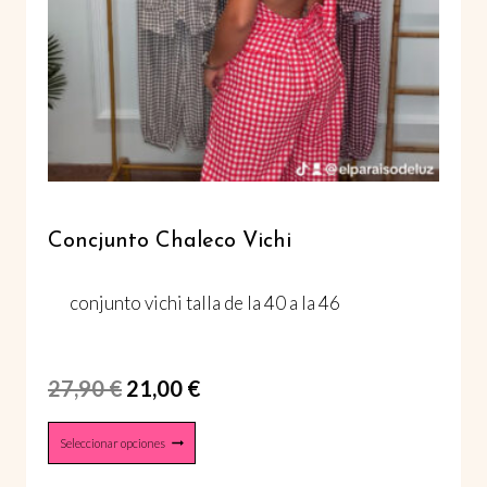
Concjunto Chaleco Vichi
conjunto vichi talla de la 40 a la 46
El
El
27,90
€
21,00
€
precio
precio
Este
Seleccionar opciones
original
actual
producto