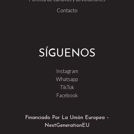
opciones
Contacto
se
pueden
elegir
en
la
SÍGUENOS
página
de
producto
Instagram
Whatsapp
TikTok
Facebook
Financiado Por La Unión Europea –
NextGenerationEU