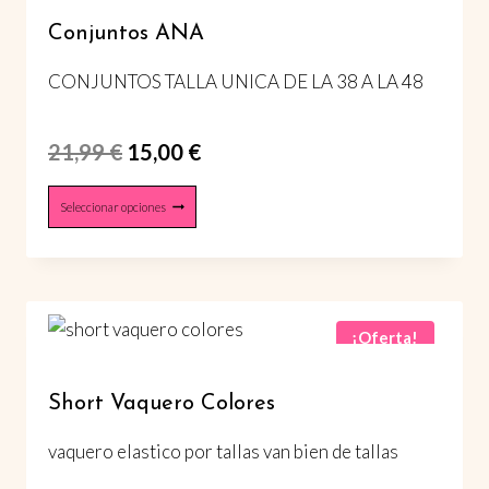
opciones
Conjuntos ANA
se
pueden
CONJUNTOS TALLA UNICA DE LA 38 A LA 48
elegir
en
El
El
21,99
€
15,00
€
la
página
precio
precio
Este
Seleccionar opciones
de
original
actual
producto
producto
era:
es:
tiene
múltiples
21,99 €.
15,00 €.
variantes.
¡Oferta!
Las
opciones
Short Vaquero Colores
se
pueden
vaquero elastico por tallas van bien de tallas
elegir