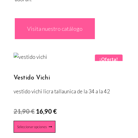
Visita nuestro catálogo
¡Oferta!
Vestido Vichi
vestido vichi licra tallaunica de la 34 a la 42
E
E
21,90
€
16,90
€
l
l
E
Seleccionar opciones
p
p
s