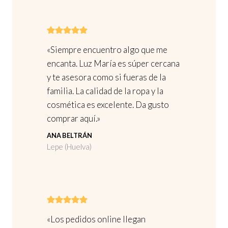
e
o
g
n
€
i
e
r
.
s
«Siempre encuentro algo que me
e
s
encanta. Luz María es súper cercana
n
e
y te asesora como si fueras de la
l
p
familia. La calidad de la ropa y la
a
u
cosmética es excelente. Da gusto
p
e
comprar aquí.»
á
d
ANA BELTRÁN
g
e
Lepe (Huelva)
i
n
n
e
a
l
d
e
e
g
«Los pedidos online llegan
p
i