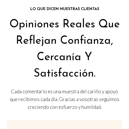
v
d
c
0
.
g
u
a
LO QUE DICEN NUESTRAS CLIENTAS
e
i
i
a
r
p
Opiniones Reales Que
o
i
€
n
l
r
n
a
.
a
e
o
e
Reflejan Confianza,
n
l
s
d
s
t
u
s
e
:
Cercanía Y
e
c
e
r
1
s
t
p
Satisfacción.
.
a
8
o
u
L
:
,
e
a
2
0
Cada comentario es una muestra del cariño y apoyo
d
s
que recibimos cada día. Gracias a vosotras seguimos
7
0
e
o
creciendo con esfuerzo y humildad.
n
,
p
e
c
9
€
l
i
0
.