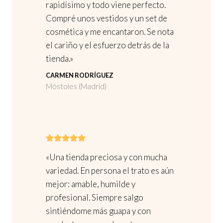
rapidísimo y todo viene perfecto.
r
r
Compré unos vestidos y un set de
o
e
cosmética y me encantaron. Se nota
d
n
el cariño y el esfuerzo detrás de la
u
l
tienda.»
c
a
t
CARMEN RODRÍGUEZ
p
Móstoles (Madrid)
o
á
g
i
n
a
«Una tienda preciosa y con mucha
d
variedad. En persona el trato es aún
e
mejor: amable, humilde y
p
profesional. Siempre salgo
r
sintiéndome más guapa y con
o