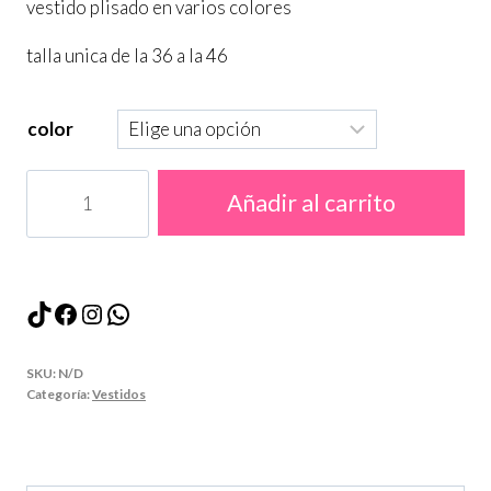
vestido plisado en varios colores
precios:
talla unica de la 36 a la 46
desde
19,90 €
color
hasta
19,99 €
vestido
Añadir al carrito
plisado
cantidad
TikTok
Facebook
Instagram
WhatsApp
SKU:
N/D
Categoría:
Vestidos