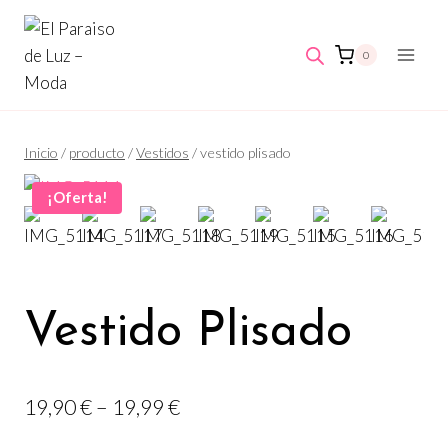
Saltar
al
0
contenido
Inicio
/
producto
/
Vestidos
/
vestido plisado
¡Oferta!
Vestido Plisado
Rango
19,90
€
–
19,99
€
de