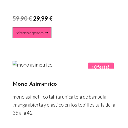
talla unica
El
El
59,90
€
29,99
€
precio
precio
Este
Seleccionar opciones
original
actual
producto
era:
es:
tiene
múltiples
59,90 €.
29,99 €.
variantes.
¡Oferta!
Las
opciones
Mono Asimetrico
se
pueden
mono asimetrico tallita unica tela de bambula
elegir
,manga abierta y elastico en los tobillos talla de la
en
36 a la 42
la
página